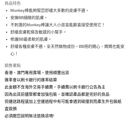
商品特色
Monkey棒能夠幫您舒緩大多數的皮膚不適。
運送方式
安撫BB細緻的肌膚。
宅配
不刺激的Monkey棒讓大人小孩皆能歡喜接受使用它！
免運費
舒緩皮膚乾燥及敏感的小幫手。
修護BB最柔軟的肌膚。
香港
查看運費
舒緩各種皮膚不適，全天然植物成份。BB用的開心，‭‬媽媽也能安
心！
銷售重點
香港、澳門專用賣場，使用順豐出貨
匯率會以刷卡銀行的匯率結算
此金額不含海外交易手續費，手續費以刷卡銀行公告為主
因為出貨前儘管都會加強包裝，並確認產品都是完好的良品
但運送路程遠加上空運過程中有可能會遇到碰撞到而產生外包裝紙
盒毀損
必須跟您說明無法退換貨唷!