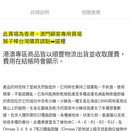
詳細說明
相關推薦
此賣場為香港、澳門顧客專用賣場
猴子棒台灣購買請點➡️
這裡
港澳專區商品皆以順豐物流出貨並收取運費，
費用在結帳時會顯示。
產品的特色除了是純天然製造外，它同時也秉持三個重點－不刺激、使用
簡單、不製造髒亂。它為何能夠對乾燥肌膚及多種皮膚毛病能夠修護舒緩
的原因在於它的成份中含有沙棘。沙棘為一種生長在海拔13000英呎喜馬拉
雅山上的植物，生長在嚴峻及乾冷的環境中沙棘自我產生了多種營養數
據，包含人體所需的22種脂肪酸、各種維他命、抗氧化劑、氨基酸以及其
他很多種的養份，此種果實富含了維他命C、A、E、B1、B2、B12、及
Omega 3, 6, 9, & 7等22種脂肪酸（Omega 7是地球上極罕見能夠在植物中