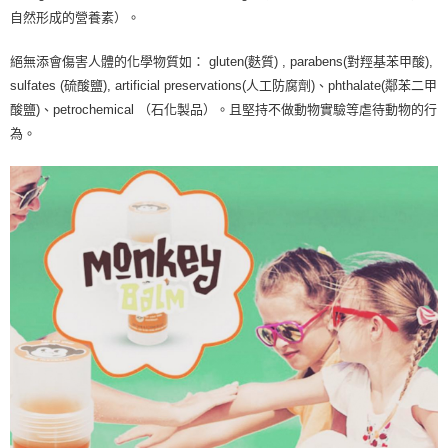
自然形成的營養素）。
絕無添會傷害人體的化學物質如： gluten(麩質) , parabens(對羥基苯甲酸),
sulfates (硫酸鹽), artificial preservations(人工防腐劑)、phthalate(鄰苯二甲
酸鹽)、petrochemical （石化製品）。且堅持不做動物實驗等虐待動物的行
為。