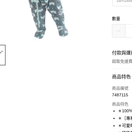
18─24
數量
付款與運
超取免運
付款方式
商品特色
信用卡一
商品編號
7487115
超商取貨
商品特色
LINE Pay
＊10
＊［專
Apple Pay
＊可愛
悠遊付