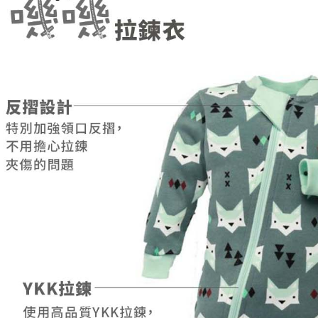
免運費
１．透過由
交易，需
求債權轉
２．關於
https://aft
３．未成
「AFTE
任。
４．使用「
即時審查
結果請求
５．嚴禁
形，恩沛
動。