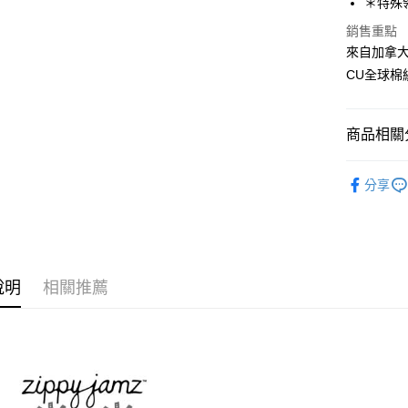
＊特殊
AFTEE先
銷售重點
相關說明
來自加拿
【關於「A
CU全球棉
ATM付款
AFTEE
便利好安
貨到付款
１．簡單
商品相關分
２．便利
３．安心
全部商品
運送方式
【「AFT
分享
１．於結帳
全家取貨
付」結帳
免運費
２．訂單
３．收到繳
／ATM／
7-11取貨
※ 請注意
說明
相關推薦
免運費
絡購買商品
先享後付
宅配
※ 交易是
是否繳費成
免運費
付客戶支
貨到付款
【注意事