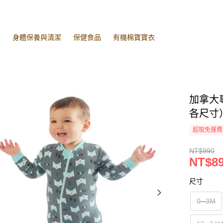
潔
身體保養與清潔
保健食品
有機棉寶寶衣
加拿大
各尺寸
超取免運費
NT$990
NT$8
尺寸
0─3M