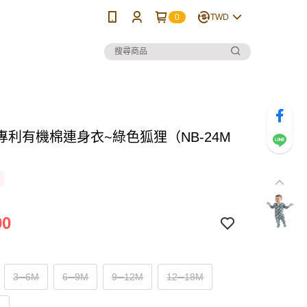
0
TWD
專利有機棉連身衣~綠色狐狸（NB-24M
）
90
3─6M
6─9M
9─12M
12─18M