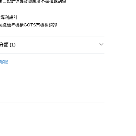
領口設計保護寶寶肌膚不被拉鍊刮傷
享後付
大專利設計
FTEE先享後付」】
紡織標準機構GOTS有機棉認證
先享後付是「在收到商品之後才付款」的支付方式。 讓您購物簡單
心！
：不需註冊會員、不需綁卡、不需儲值。
類 (1)
：只要手機號碼，簡訊認證，即可結帳。
：先確認商品／服務後，再付款。
EE先享後付」結帳流程】
客服
方式選擇「AFTEE先享後付」後，將跳轉至「AFTEE先享後
付款
頁面，進行簡訊認證並確認金額後，即可完成結帳。
成立數日內，您將收到繳費通知簡訊。
費通知簡訊後14天內，點擊此簡訊中的連結，可透過四大超商
網路銀行／等多元方式進行付款，方視為交易完成。
付款
：結帳手續完成當下不需立刻繳費，但若您需要取消訂單，請聯
的店家。未經商家同意取消之訂單仍視為有效，需透過AFTEE
繳納相關費用。
否成功請以「AFTEE先享後付 」之結帳頁面顯示為準，若有關於
功／繳費後需取消欲退款等相關疑問，請聯繫「AFTEE先享後
援中心」
https://netprotections.freshdesk.com/support/home
項】