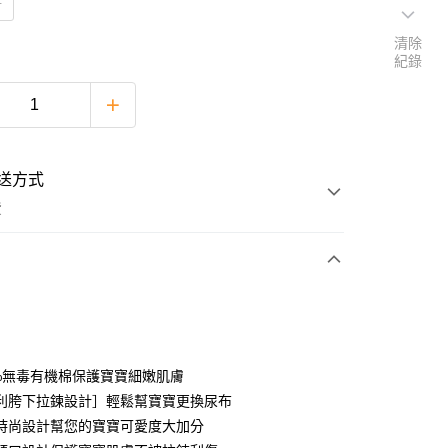
M
清除
紀錄
送方式
費
次付款
付款
0%無毒有機棉保護寶寶細嫩肌膚
利胯下拉鍊設計］輕鬆幫寶寶更換尿布
時尚設計幫您的寶寶可愛度大加分