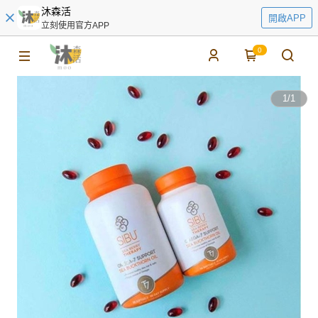
沐森活
開啟APP
立刻使用官方APP
0
1
/
1