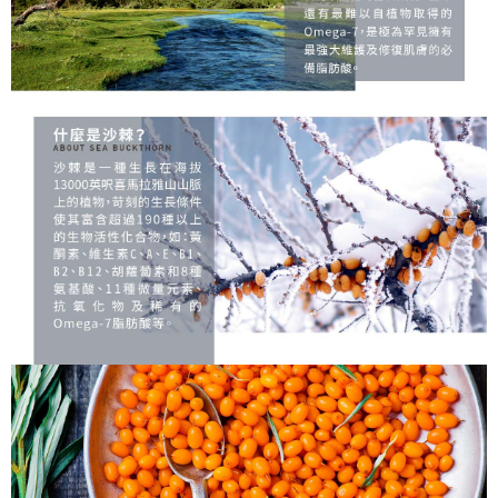
客戶支援中心」
https://netprotections.freshdesk.com/support/home
貨到付款
免運費
【注意事項】
１．透過由恩沛科技股份有限公司提供之「AFTEE先享後付」服務完成之交
易，需依本服務之必要範圍內提供個人資料，並將交易相關給付款項請求債
權轉讓予恩沛科技股份有限公司。
２．關於個人資料處理事宜，請瀏覽以下網址：
https://aftee.tw/terms/#terms3
３．未成年的使用者請事先徵得法定代理人或監護人之同意方可使用
「AFTEE先享後付」，若未經同意申辦者引起之損失，本公司不負相關責
任。
４．使用「AFTEE先享後付」時，將依據個別帳號之用戶狀況，依本公司即
時審查核予不同之上限額度；若仍有額度不足之情形，本公司將視審查結果
請求用戶進行身份認證。
５．嚴禁一人註冊多個帳號或使用他人資訊註冊。若發現惡意使用之情形，
恩沛科技股份有限公司將有權停止該用戶之使用額度並採取法律行動。