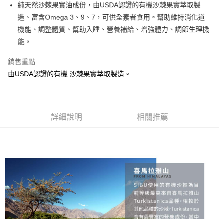
Apple Pay
純天然沙棘果實油成份，由USDA認證的有機沙棘果實萃取製
造、富含Omega 3、9、7，可供全素者食用。幫助維持消化道
悠遊付
機能、調整體質、幫助入睡、營養補給、增強體力、調節生理機
AFTEE先享後付
能。
相關說明
銷售重點
【關於「AFTEE先享後付」】
ATM付款
AFTEE先享後付是「在收到商品之後才付款」的支付方式。 讓您購物簡單
由USDA認證的有機 沙棘果實萃取製造。
便利好安心！
貨到付款
１．簡單：不需註冊會員、不需綁卡、不需儲值。
２．便利：只要手機號碼，簡訊認證，即可結帳。
３．安心：先確認商品／服務後，再付款。
運送方式
詳細說明
相關推薦
【「AFTEE先享後付」結帳流程】
全家取貨付款
１．於結帳方式選擇「AFTEE先享後付」後，將跳轉至「AFTEE先享後付」
免運費
結帳頁面，進行簡訊認證並確認金額後，即可完成結帳。
２．訂單成立數日內，您將收到繳費通知簡訊。
7-11取貨付款
３．收到繳費通知簡訊後14天內，點擊此簡訊中的連結，可透過四大超商／
ATM／網路銀行／等多元方式進行付款，方視為交易完成。
免運費
※ 請注意：結帳手續完成當下不需立刻繳費，但若您需要取消訂單，請聯絡
購買商品的店家。未經商家同意取消之訂單仍視為有效，需透過AFTEE先享
宅配
後付繳納相關費用。
免運費
※ 交易是否成功請以「AFTEE先享後付 」之結帳頁面顯示為準，若有關於
是否繳費成功／繳費後需取消欲退款等相關疑問，請聯繫「AFTEE先享後付