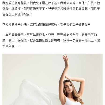
我超愛這瓶身體乳，從我兒子還在肚子裡，我就天天擦，到他出生後，他
擦我也繼續擦。到現在快三年了，兒子幾乎沒碰過什麼肌膚問題，而且膚
色在班上明顯的嫩白！
它淡淡的橘子香味，還有油質細緻好吸收，都是我們母子倆的愛❤
一年四季天天用，算算其實很省，只要一點點就能擦全身，夏天用不油
膩，冬天用好保濕，就連出去玩都要記得帶，家裡一定備著兩條以上，深
怕斷貨啊~~~