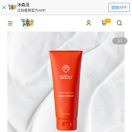
沐森活
開啟APP
立刻使用官方APP
0
1
/
1