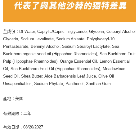
全成份：DI Water, Caprylic/Capric Triglyceride, Glycerin, Cetearyl Alcohol
Glycerin, Sodium Levulinate, Sodium Anisate, Polyglyceryl-10
Pentastearate, Behenyl Alcohol, Sodium Stearoyl Lactylate, Sea
Buckthorn organic seed oil (Hippophae Rhamnoides), Sea Buckthorn Fruit
Pulp (Hippophae Rhamnoides), Orange Essential Oil, Lemon Essential
Oil, Sea Buckthrorn Fruit Oil (Hippophae Rhamnoides), Meadowfoam
Seed Oil, Shea Butter, Aloe Barbadensis Leaf Juice, Olive Oil
Unsaponifiables, Sodium Phytate, Panthenol, Xanthan Gum
產地：美國
有效期限：二年
有效日期：08/20/2027