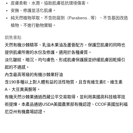
Apple Pay
皮膚柔軟、水潤，協助肌膚抵抗環境傷害。
安撫、修護並活化肌膚。
悠遊付
純天然植物萃取、不含防腐劑（Parabens...等）、不含基因改造
AFTEE先享後付
植物、不進行動物實驗。
相關說明
銷售重點
【關於「AFTEE先享後付」】
ATM付款
AFTEE先享後付是「在收到商品之後才付款」的支付方式。 讓您購物簡單
天然有機沙棘精萃、乳油木果油及蘆薈配方，保護您肌膚的同時也
便利好安心！
提供肌膚所需的水份及修護。適用於各種膚質。
貨到付款
１．簡單：不需註冊會員、不需綁卡、不需儲值。
２．便利：只要手機號碼，簡訊認證，即可結帳。
淡化皺紋、暗沉，均勻膚色、形成肌膚保護膜並紓緩肌膚因乾燥引
３．安心：先確認商品／服務後，再付款。
起的不適感。
運送方式
內含最高等級的有機沙棘果籽油
【「AFTEE先享後付」結帳流程】
全家取貨付款
１．於結帳方式選擇「AFTEE先享後付」後，將跳轉至「AFTEE先享後付」
含190多種以上對人體有益的活性物質，且含有維生素E、維生素
免運費
結帳頁面，進行簡訊認證並確認金額後，即可完成結帳。
A、大豆異黃酮等。
２．訂單成立數日內，您將收到繳費通知簡訊。
7-11取貨付款
３．收到繳費通知簡訊後14天內，點擊此簡訊中的連結，可透過四大超商／
有機天然沙棘果通過西藏公平交易取得，並利用美國高科技植萃技
ATM／網路銀行／等多元方式進行付款，方視為交易完成。
免運費
術提煉。本產品通過USDA美國農業部有機認證、CCOF美國加利福
※ 請注意：結帳手續完成當下不需立刻繳費，但若您需要取消訂單，請聯絡
尼亞州有機農場認證。
購買商品的店家。未經商家同意取消之訂單仍視為有效，需透過AFTEE先享
宅配
後付繳納相關費用。
免運費
※ 交易是否成功請以「AFTEE先享後付 」之結帳頁面顯示為準，若有關於
是否繳費成功／繳費後需取消欲退款等相關疑問，請聯繫「AFTEE先享後付