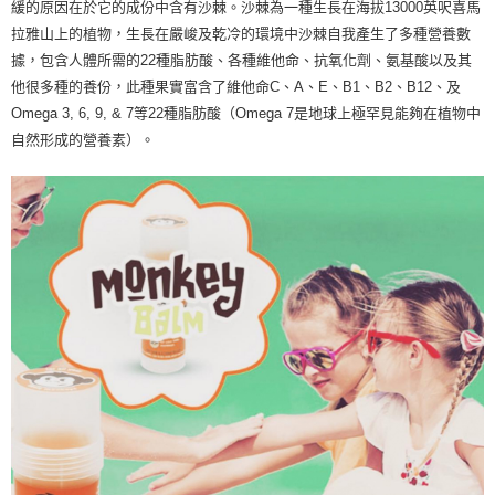
客戶支援中心」
https://netprotections.freshdesk.com/support/home
貨到付款
緩的原因在於它的成份中含有沙棘。沙棘為一種生長在海拔13000英呎喜馬
拉雅山上的植物，生長在嚴峻及乾冷的環境中沙棘自我產生了多種營養數
免運費
【注意事項】
據，包含人體所需的22種脂肪酸、各種維他命、抗氧化劑、氨基酸以及其
１．透過由恩沛科技股份有限公司提供之「AFTEE先享後付」服務完成之交
易，需依本服務之必要範圍內提供個人資料，並將交易相關給付款項請求債
他很多種的養份，此種果實富含了維他命C、A、E、B1、B2、B12、及
權轉讓予恩沛科技股份有限公司。
Omega 3, 6, 9, & 7等22種脂肪酸（Omega 7是地球上極罕見能夠在植物中
２．關於個人資料處理事宜，請瀏覽以下網址：
自然形成的營養素）。
https://aftee.tw/terms/#terms3
３．未成年的使用者請事先徵得法定代理人或監護人之同意方可使用
「AFTEE先享後付」，若未經同意申辦者引起之損失，本公司不負相關責
任。
４．使用「AFTEE先享後付」時，將依據個別帳號之用戶狀況，依本公司即
時審查核予不同之上限額度；若仍有額度不足之情形，本公司將視審查結果
請求用戶進行身份認證。
５．嚴禁一人註冊多個帳號或使用他人資訊註冊。若發現惡意使用之情形，
恩沛科技股份有限公司將有權停止該用戶之使用額度並採取法律行動。