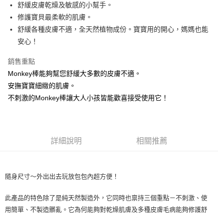
Apple Pay
舒緩皮膚乾燥及敏感的小幫手。
修護寶貝最柔軟的肌膚。
悠遊付
舒緩各種皮膚不適，全天然植物成份。寶寶用的開心，‭‬媽媽也能
AFTEE先享後付
安心！
相關說明
銷售重點
【關於「AFTEE先享後付」】
ATM付款
AFTEE先享後付是「在收到商品之後才付款」的支付方式。 讓您購物簡單
Monkey棒能夠幫您舒緩大多數的皮膚不適。
便利好安心！
安撫寶寶細緻的肌膚。
貨到付款
１．簡單：不需註冊會員、不需綁卡、不需儲值。
２．便利：只要手機號碼，簡訊認證，即可結帳。
不刺激的Monkey棒讓大人小孩皆能歡喜接受使用它！
３．安心：先確認商品／服務後，再付款。
運送方式
【「AFTEE先享後付」結帳流程】
全家取貨付款
１．於結帳方式選擇「AFTEE先享後付」後，將跳轉至「AFTEE先享後付」
免運費
結帳頁面，進行簡訊認證並確認金額後，即可完成結帳。
詳細說明
相關推薦
２．訂單成立數日內，您將收到繳費通知簡訊。
7-11取貨付款
３．收到繳費通知簡訊後14天內，點擊此簡訊中的連結，可透過四大超商／
ATM／網路銀行／等多元方式進行付款，方視為交易完成。
免運費
※ 請注意：結帳手續完成當下不需立刻繳費，但若您需要取消訂單，請聯絡
隨身尺寸～外出出去玩放包包內超方便！
購買商品的店家。未經商家同意取消之訂單仍視為有效，需透過AFTEE先享
宅配
後付繳納相關費用。
此產品的特色除了是純天然製造外，它同時也禀持三個重點－不刺激、使
免運費
※ 交易是否成功請以「AFTEE先享後付 」之結帳頁面顯示為準，若有關於
用簡單、不製造髒亂。它為何能夠對乾燥肌膚及多種皮膚毛病能夠修護舒
是否繳費成功／繳費後需取消欲退款等相關疑問，請聯繫「AFTEE先享後付