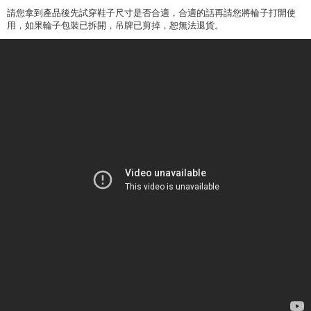
請您拿到產品後先試穿鞋子尺寸是否合適，合適的話再請您將輪子打開使
用，如果輪子包裝已拆開，吊牌已剪掉，恕無法退貨。