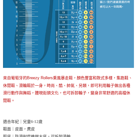
來自葡萄牙的Breezy Rollers乘風暴走鞋，顏色豐富和款式多樣，集跑鞋、
休閒鞋、滑輪鞋於一身，時尚、酷、帥氣、另類，即可利用輪子做出各種
滑行動作與舞蹈，體現街頭文化，也可拆卸輪子，變身非常舒適的高檔休
閒鞋。
適合年紀｜兒童6-12歲
鞋面｜皮面，麂皮
鞋底｜防滑耐磨橡膠大底，可拆卸滑輪