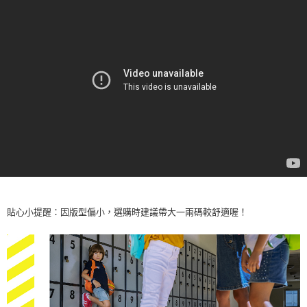
購買商品的店家。未經商家同意取消之訂單仍視為有效，需透過AFTEE先享
宅配
後付繳納相關費用。
免運費
※ 交易是否成功請以「AFTEE先享後付 」之結帳頁面顯示為準，若有關於
是否繳費成功／繳費後需取消欲退款等相關疑問，請聯繫「AFTEE先享後付
客戶支援中心」
https://netprotections.freshdesk.com/support/home
貨到付款
免運費
【注意事項】
１．透過由恩沛科技股份有限公司提供之「AFTEE先享後付」服務完成之交
易，需依本服務之必要範圍內提供個人資料，並將交易相關給付款項請求債
權轉讓予恩沛科技股份有限公司。
２．關於個人資料處理事宜，請瀏覽以下網址：
https://aftee.tw/terms/#terms3
３．未成年的使用者請事先徵得法定代理人或監護人之同意方可使用
「AFTEE先享後付」，若未經同意申辦者引起之損失，本公司不負相關責
任。
４．使用「AFTEE先享後付」時，將依據個別帳號之用戶狀況，依本公司即
時審查核予不同之上限額度；若仍有額度不足之情形，本公司將視審查結果
貼心小提醒：因版型偏小，選購時建議帶大一兩碼較舒適喔！
請求用戶進行身份認證。
５．嚴禁一人註冊多個帳號或使用他人資訊註冊。若發現惡意使用之情形，
恩沛科技股份有限公司將有權停止該用戶之使用額度並採取法律行動。