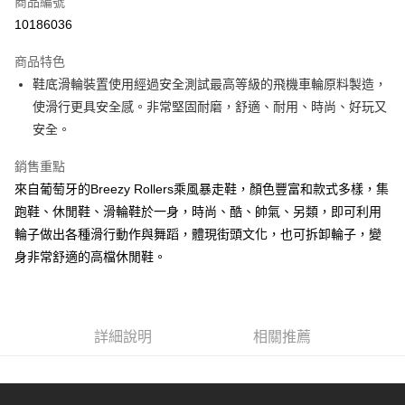
商品編號
超商取貨付款
10186036
LINE Pay
商品特色
Apple Pay
鞋底滑輪裝置使用經過安全測試最高等級的飛機車輪原料製造，
使滑行更具安全感。非常堅固耐磨，舒適、耐用、時尚、好玩又
悠遊付
安全。
AFTEE先享後付
銷售重點
相關說明
來自葡萄牙的Breezy Rollers乘風暴走鞋，顏色豐富和款式多樣，集
【關於「AFTEE先享後付」】
ATM付款
AFTEE先享後付是「在收到商品之後才付款」的支付方式。 讓您購物簡單
跑鞋、休閒鞋、滑輪鞋於一身，時尚、酷、帥氣、另類，即可利用
便利好安心！
輪子做出各種滑行動作與舞蹈，體現街頭文化，也可拆卸輪子，變
貨到付款
１．簡單：不需註冊會員、不需綁卡、不需儲值。
２．便利：只要手機號碼，簡訊認證，即可結帳。
身非常舒適的高檔休閒鞋。
３．安心：先確認商品／服務後，再付款。
運送方式
【「AFTEE先享後付」結帳流程】
全家取貨付款
１．於結帳方式選擇「AFTEE先享後付」後，將跳轉至「AFTEE先享後付」
免運費
結帳頁面，進行簡訊認證並確認金額後，即可完成結帳。
詳細說明
相關推薦
２．訂單成立數日內，您將收到繳費通知簡訊。
7-11取貨付款
３．收到繳費通知簡訊後14天內，點擊此簡訊中的連結，可透過四大超商／
ATM／網路銀行／等多元方式進行付款，方視為交易完成。
免運費
※ 請注意：結帳手續完成當下不需立刻繳費，但若您需要取消訂單，請聯絡