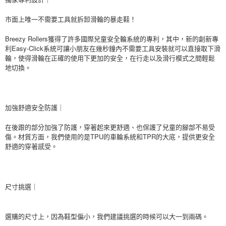
市面上唯一不需要工具就拆卸滑輪的暴走鞋！
Breezy Rollers
獲得了許多國際兒童安全輪系統的專利，其中，新的創新專
Easy-Click
利
系統可讓小朋友在幾秒鐘內不需要工具安裝就可以直接取下滑
輪，使得滑輪在正確的使用下更加的安全，在行走以及滑行模式之間輕鬆
地切換。
加強舒適安全防護｜
在後跟的部分加強了防護，穿著起來更舒適、也保護了兒童的腳部不易受
TPU
TPR
傷。材質方面，我們使用的是
的車輪系統和
的大底，提供更安全
舒適的穿著感受。
尺寸挑選｜
選購的尺寸上，因為鞋型偏小，我們建議挑選的時候可以大一到兩碼。